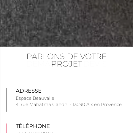
PARLONS DE VOTRE
PARLONS DE VOTRE
PARLONS DE VOTRE
DEMANDE DE DEVIS
DEMANDE DE DEVIS
DEMANDE DE DEVIS
PROJET
PROJET
PROJET
ADRESSE
Espace Beauvalle
4, rue Mahatma Gandhi - 13090 Aix en Provence
TÉLÉPHONE