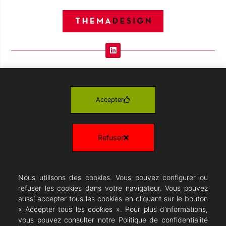
MOBILIER DE BUREAU MODERNE ET
CONTEMPORAIN POUR ENTREPRISES,
COLLECTIVITES, RESTAURANTS et HABITAT – Marseille
Accepter
Aix-en-Provence Aubagne- la Ciotat – Toulon-
Cannes- Nice et Monaco
MENTIONS LÉGALES
Refuser
POLITIQUE DE CONFIDENTIALITÉ
PLAN DU SITE
Nous utilisons des cookies. Vous pouvez configurer ou
Pour vos travaux
refuser les cookies dans votre navigateur. Vous pouvez
aussi accepter tous les cookies en cliquant sur le bouton
« Accepter tous les cookies ». Pour plus d’informations,
vous pouvez consulter notre Politique de confidentialité